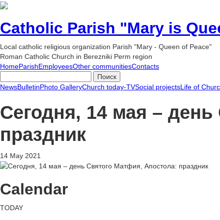
Catholic Parish "Mary is Que
Local catholic religious organization Parish "Mary - Queen of Peace"
Roman Catholic Church in Berezniki Perm region
Home
Parish
Employees
Other communities
Contacts
News
Bulletin
Photo Gallery
Church today-TV
Social projects
Life of Chur
Сегодня, 14 мая – день
праздник
14 May 2021
Calendar
TODAY