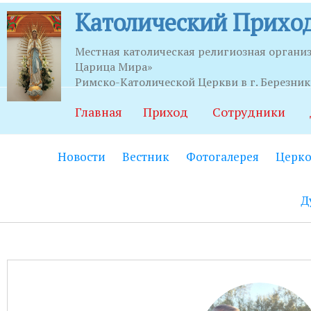
Католический Приход
Местная католическая религиозная органи
Царица Мира»
Часы приема
Римско-Католической Церкви в г. Березни
Главная
Приход
Сотрудники
Храм:
Главный вход на центральной
Новости
Вестник
Фотогалерея
Церко
Часовня Св.Серафима Саровского:
В
21.00.
Д
Социально-приходской центр:
Вход
06.00 до 22.00 (по звонку круглосут
Социальный работник:
Понедельник
до 20.00.
Секретариат:
Понедельник-пятница с