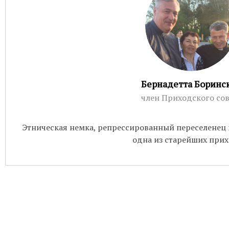
Бухгалтерия:
Понедельник-пятница с
Приём настоятеля:
По записи через
актуальном расписании.
Гуманитарная помощь:
Понедельни
Непрестанное поклонение:
Вы може
Бернадетта Боринс
телефону 8-961-757-51-14.
член Приходского сов
Этническая немка, репрессированный переселенец и
одна из старейших прих