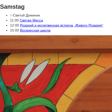
Samstag
✨Святой Доминик
11:00
Святая Месса
12:00
Розарий и молитвенная встреча „Живого Розария“
15:00
Воскресная школа