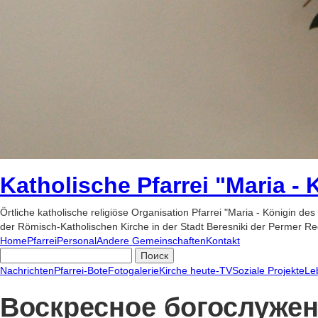
Katholische Pfarrei "Maria -
Örtliche katholische religiöse Organisation Pfarrei "Maria - Königin des
der Römisch-Katholischen Kirche in der Stadt Beresniki der Permer Re
Home
Pfarrei
Personal
Andere Gemeinschaften
Kontakt
Nachrichten
Pfarrei-Bote
Fotogalerie
Kirche heute-TV
Soziale Projekte
Le
Воскресное богослужени