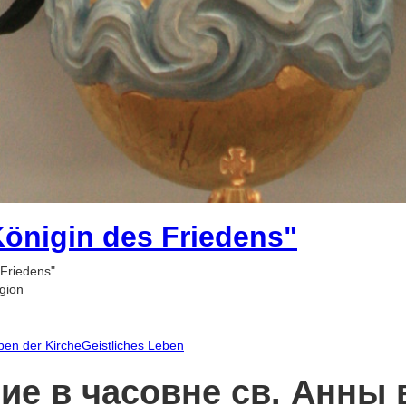
 Königin des Friedens"
 Friedens"
gion
ben der Kirche
Geistliches Leben
е в часовне св. Анны в