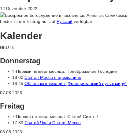
12 Dezember 2022
Leider ist der Eintrag nur auf
Русский
verfügbar.
Kalender
HEUTE
Donnerstag
✨Первый четверг месяца. Преображение Господне
18:00
Святая Месса о призваниях
18:45
Общая катехизация „Францисканский путь к миру“
07.08.2026
Freitag
✨Первая пятница месяца. Святой Сикст II
17:30
Святой Час и Святая Месса
08.08.2026