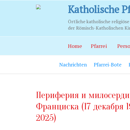
Katholische Pf
Örtliche katholische religiöse
der Römisch-Katholischen Kir
Stunde
Home
Pfarrei
Perso
Храм:
Главны
Nachrichten
Pfarrei-Bote
Часовня Св.С
21.00.
Социально-п
Периферия и милосерди
06.00 до 22.0
Франциска (17 декабря 1
Социальный 
до 20.00.
2025)
Секретариат: