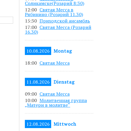
Соликамске(Розарий 8:30)
5 до 19.00.
12:00
Святая Месса в
Рябинино (Розарий 11.30)
азанным в
15:30
Приходской ансамбль
17:00
Святая Месса (Розарий
16.30)
писавшись по
10.08.2026
Montag
18:00
Святая Месса
11.08.2026
Dienstag
09:00
Святая Месса
10:00
Молитвенная группа
„Матери в молитве“
12.08.2026
Mittwoch