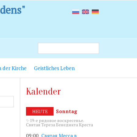
edens"
 der Kirche
Geistliches Leben
 9.00 до
Kalender
т лестницы с
енье с 18.15
HEUTE
Sonntag
✨19-е рядовое воскресенье.
Святая Тереза Бенедикта Креста
5 до 19.00.
09:00
Святая Месса в