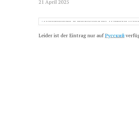
21 April 2025
Бухгалтерия:
Приём насто
актуальном 
Leider ist der Eintrag nur auf
Русский
verfüg
Гуманитарна
Непрестанно
телефону 8-9