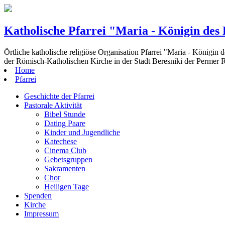
Katholische Pfarrei "Maria - Königin des
Örtliche katholische religiöse Organisation Pfarrei "Maria - Königin 
der Römisch-Katholischen Kirche in der Stadt Beresniki der Permer 
Home
Pfarrei
Geschichte der Pfarrei
Pastorale Aktivität
Bibel Stunde
Dating Paare
Kinder und Jugendliche
Katechese
Cinema Club
Gebetsgruppen
Sakramenten
Chor
Heiligen Tage
Spenden
Kirche
Impressum