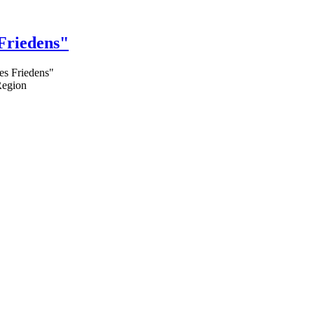
 Friedens"
des Friedens"
Region