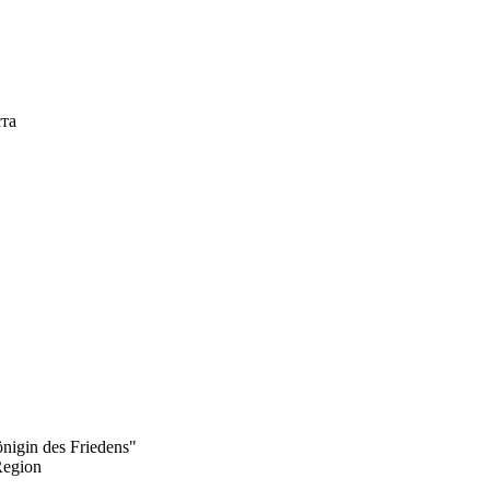
ста
önigin des Friedens"
Region