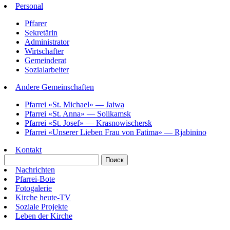
Personal
Pffarer
Sekretärin
Administrator
Wirtschafter
Gemeinderat
Sozialarbeiter
Andere Gemeinschaften
Pfarrei «St. Michael» — Jaiwa
Pfarrei «St. Anna» — Solikamsk
Pfarrei «St. Josef» — Krasnowischersk
Pfarrei «Unserer Lieben Frau von Fatima» — Rjabinino
Kontakt
Nachrichten
Pfarrei-Bote
Fotogalerie
Kirche heute-TV
Soziale Projekte
Leben der Kirche