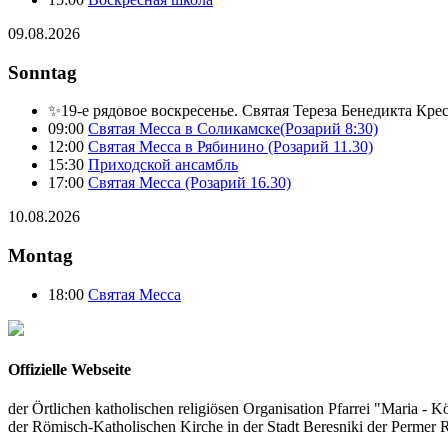
09.08.2026
Sonntag
✨19-е рядовое воскресенье. Святая Тереза Бенедикта Кре
09:00
Святая Месса в Соликамске(Розарий 8:30)
12:00
Святая Месса в Рябинино (Розарий 11.30)
15:30
Приходской ансамбль
17:00
Святая Месса (Розарий 16.30)
10.08.2026
Montag
18:00
Святая Месса
Offizielle Webseite
der Örtlichen katholischen religiösen Organisation Pfarrei "Maria - K
der Römisch-Katholischen Kirche in der Stadt Beresniki der Permer 