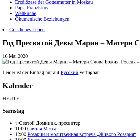
Erzdiözese der Gottesmutter in Moskau
Papst Franziskus
Weltkirche
Ökumenische Beziehungen
Geistliches Leben
Год Пресвятой Девы Марии – Матери Сло
16 Mai 2020
Leider ist der Eintrag nur auf
Русский
verfügbar.
Kalender
HEUTE
Samstag
✨Святой Доминик, пресвитер
11:00
Святая Месса
12:00
Розарий и молитвенная встреча „Живого Розария“
15:00
Воскресная школа